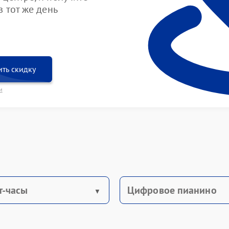
 тот же день
ть скидку
и
т-часы
Цифровое пианино